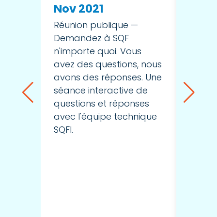
défi
Nov 2021
l'ind
Réunion publique —
aide
Demandez à SQF
n'importe quoi. Vous
aux 
avez des questions, nous
la F
avons des réponses. Une
mati
séance interactive de
de d
questions et réponses
avec l'équipe technique
Ce web
SQFI.
deuxiè
quatre
l'arti
traite
l'ident
de la 