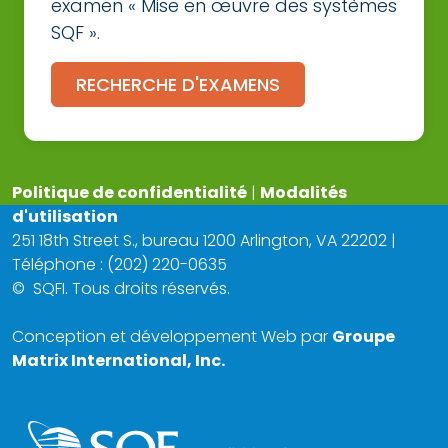
examen « Mise en œuvre des systèmes
SQF ».
RECHERCHE D'EXAMENS
Politique de confidentialité
|
Modalités
d'utilisation
251 18th Street S., bureau 1200 Arlington, VA 22202 |
Téléphone : (202) 220-0635
©
SQFI. Tous droits réservés.
Conception et développement Web par
Groupe
Matrix International, Inc.