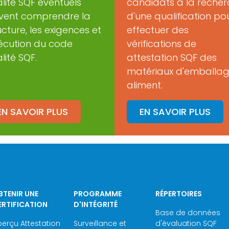
lité SQF éventuels
candidats à la reche
vent comprendre la
d'une qualification po
ucture, les exigences et
effectuer des
xécution du code
vérifications de
lité SQF.
attestation SQF des
matériaux d'emballa
aliment.
EN SAVOIR PLUS
EN SAVOIR PLUS
BTENIR UNE
PROGRAMME
RÉPERTOIRES
ERTIFICATION
D'INTÉGRITÉ
Base de données
erçu Attestation
Surveillance et
d'évaluation SQF