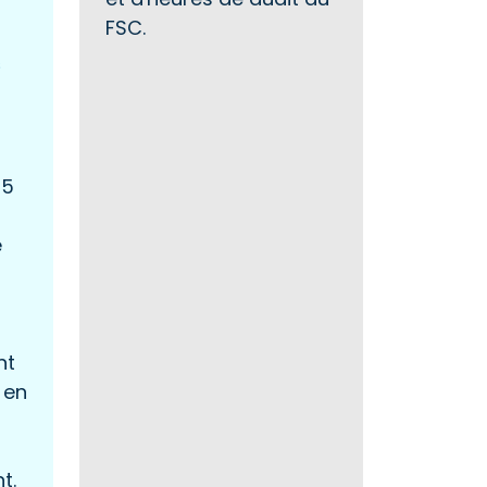
FSC.
s
 5
e
nt
 en
t.