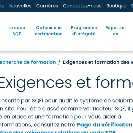
de
Nouvelles
Carrières
Contactez-nous
Boutique
Le code
Obtenir une
Programme
Répertoir
SQF
certification
d'intégrité
es
echerche de formation
Exigences et formation des v
Exigences et form
inscrite par SQFI pour audit le système de salubrit
 site. Pour être classé comme vérificateur SQF, il 
re en place et une formation pour vous aider à
informations, consultez notre
Page du vérificateu
cation des exigences relatives au code SQF
.