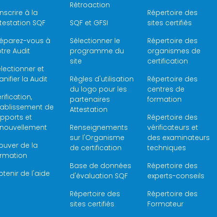
Rétroaction
inscrire à la
Répertoire des
testation SQF
SQF et GFSI
sites certifiés
réparez-vous à
Sélectionner le
Répertoire des
tre Audit
programme du
organismes de
site
certification
lectionner et
anifier la Audit
Règles d'utilisation
Répertoire des
du logo pour les
centres de
rification,
partenaires
formation
tablissement de
Attestation
pports et
Répertoire des
enouvellement
Renseignements
vérificateurs et
sur l'Organisme
des examinateurs
ouver de la
de certification
techniques
ormation
Base de données
Répertoire des
tenir de l'aide
d'évaluation SQF
experts-conseils
Répertoire des
Répertoire des
sites certifiés
Formateur