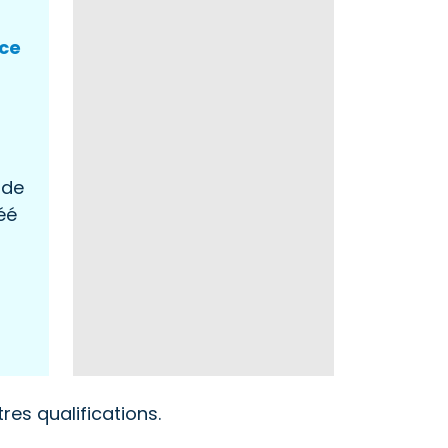
nce
 de
éé
tres qualifications.