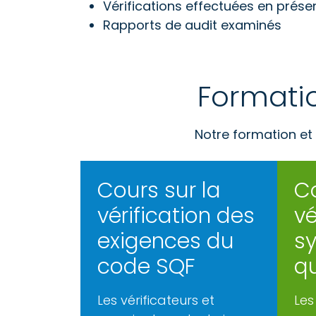
Vérifications effectuées en prés
Rapports de audit examinés
Formatio
Notre formation et
Cours sur la
Co
vérification des
vé
exigences du
s
code SQF
qu
Les vérificateurs et
Les