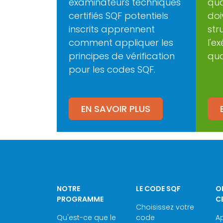
examinateurs techniques
qua
certifiés SQF potentiels
doi
inscrits apprennent
str
comment appliquer les
l'e
principes de vérification
qua
pour les codes SQF.
EN SAVOIR PLUS
NOTRE
LE CODE SQF
O
PROGRAMME
C
Choisissez votre
Qu'est-ce que le
code
Ap