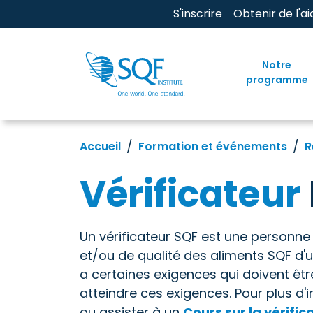
S'inscrire
Obtenir de l'ai
Notre
programme
Accueil
Formation et événements
R
Vérificateur
Un vérificateur SQF est une personne 
et/ou de qualité des aliments SQF d'un
a certaines exigences qui doivent êt
atteindre ces exigences. Pour plus d'
ou assister à un
Cours sur la vérifi