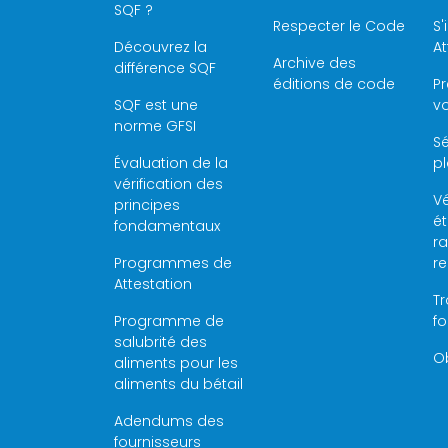
SQF ?
Respecter le Code
S'
Découvrez la
At
Archive des
différence SQF
éditions de code
P
SQF est une
vo
norme GFSI
Sé
Évaluation de la
pl
vérification des
Vé
principes
é
fondamentaux
ra
Programmes de
r
Attestation
Tr
Programme de
f
salubrité des
Ob
aliments pour les
aliments du bétail
Adendums des
fournisseurs