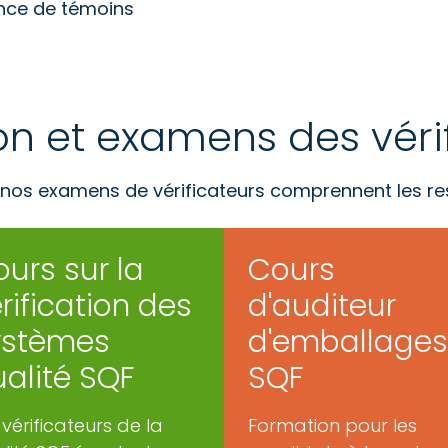
ence de témoins
n et examens des véri
 nos examens de vérificateurs comprennent les re
urs sur la
Cours
rification des
d'auditeur
ystèmes
d'emballages
alité SQF
SQF
 vérificateurs de la
Formation pour les