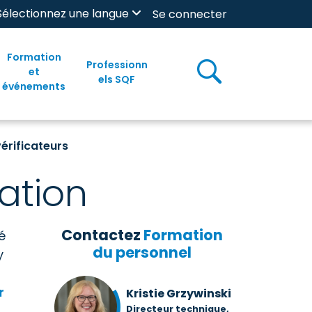
Sélectionnez une langue
Se connecter
Formation
Professionn
et
els SQF
événements
érificateurs
ation
Contactez
Formation
é
du personnel
y
r
Kristie Grzywinski
Directeur technique,