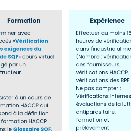
Formation
Expérience
rminer avec
Effectuer au moins 1
ccès »
Vérification
heures de vérificatio
s exigences du
dans l'industrie alime
de SQF
» cours virtuel
(Nombre : vérificatio
rigé par un
des fournisseurs,
tructeur.
vérifications HACCP,
vérifications des BPF.
Ne pas compter :
Vérifications internes
sister à un cours de
évaluations de la lut
rmation HACCP qui
antiparasitaire,
pond à la définition
formation et
 formation HACCP
prélèvement
ns le
Glossaire SQF
.