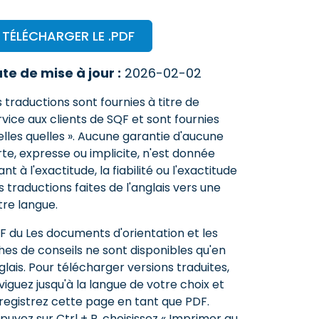
TÉLÉCHARGER LE .PDF
te de mise à jour :
2026-02-02
s traductions sont fournies à titre de
rvice aux clients de SQF et sont fournies
telles quelles ». Aucune garantie d'aucune
rte, expresse ou implicite, n'est donnée
nt à l'exactitude, la fiabilité ou l'exactitude
s traductions faites de l'anglais vers une
tre langue.
F du Les documents d'orientation et les
ches de conseils ne sont disponibles qu'en
glais. Pour télécharger versions traduites,
viguez jusqu'à la langue de votre choix et
registrez cette page en tant que PDF.
puyez sur Ctrl + P, choisissez « Imprimer au