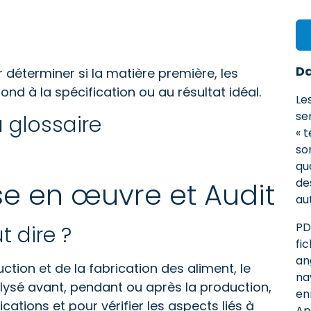
Da
 déterminer si la matière première, les
ond à la spécification ou au résultat idéal.
Le
se
 glossaire
« 
so
qua
de
se en œuvre et Audit
au
PD
t dire ?
fi
an
tion et de la fabrication des aliment, le
na
alysé avant, pendant ou après la production,
en
cations et pour vérifier les aspects liés à
Ap