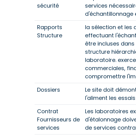
sécurité
services nécessaire
d'échantillonnage e
Rapports
la sélection et les
Structure
effectuant l'échan
être incluses dans 
structure hiérarchi
laboratoire. exerce
commerciales, fin
compromettre l'imp
Dossiers
Le site doit démont
l'aliment les essai
Contrat
Les laboratoires ex
Fournisseurs de
d'étalonnage doiven
services
de services contrac