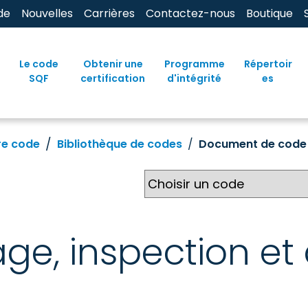
de
Nouvelles
Carrières
Contactez-nous
Boutique
Le code
Obtenir une
Programme
Répertoir
SQF
certification
d'intégrité
es
re code
Bibliothèque de codes
Document de code
age, inspection et