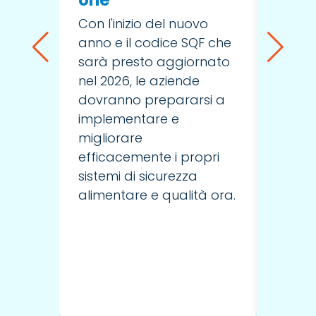
Il rev
Con l'inizio del nuovo
Caleb
anno e il codice SQF che
il Dir
sarà presto aggiornato
SGS S
nel 2026, le aziende
condiv
dovranno prepararsi a
opinio
implementare e
gli os
migliorare
come m
efficacemente i propri
la sic
sistemi di sicurezza
alimentare e qualità ora.