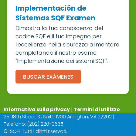
Implementación de
Sistemas SQF Examen
Dimostra la tua conoscenza del
codice SQF e il tuo impegno per
l'eccellenza nella sicurezza alimentare
completando il nostro esame
"Implementazione dei sistemi SQF".
BUSCAR EXÁMENES
Informativa sulla privacy
|
Termini di utilizzo
251 18th Street S., Suite 1200 Arlington, VA 22202 |
Telefono: (202) 220-0635
©
SQFI. Tutti i diritti riservati.