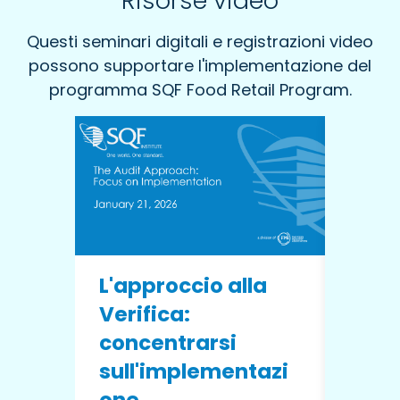
Risorse video
Questi seminari digitali e registrazioni video
possono supportare l'implementazione del
programma SQF Food Retail Program.
Tend
L'approccio alla
dell
Verifica:
alim
concentrarsi
appr
sull'implementazi
da S
one