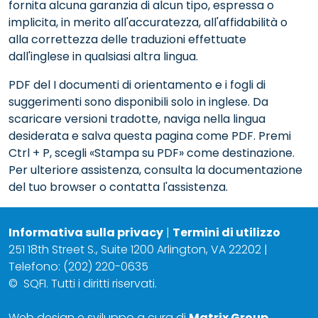
fornita alcuna garanzia di alcun tipo, espressa o
implicita, in merito all'accuratezza, all'affidabilità o
alla correttezza delle traduzioni effettuate
dall'inglese in qualsiasi altra lingua.
PDF del I documenti di orientamento e i fogli di
suggerimenti sono disponibili solo in inglese. Da
scaricare versioni tradotte, naviga nella lingua
desiderata e salva questa pagina come PDF. Premi
Ctrl + P, scegli «Stampa su PDF» come destinazione.
Per ulteriore assistenza, consulta la documentazione
del tuo browser o contatta l'assistenza.
Informativa sulla privacy
|
Termini di utilizzo
251 18th Street S., Suite 1200 Arlington, VA 22202 |
Telefono: (202) 220-0635
©
SQFI. Tutti i diritti riservati.
Web design e sviluppo a cura di
Matrix Group