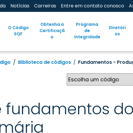
uda
Notícias
Carreiras
Entre em contato conosco
A
Obtenha a
Programa
O Código
Diretóri
Certificaçã
de
SQF
os
o
integridade
ódigo
Biblioteca de códigos
Fundamentos - Produ
 fundamentos do
imária