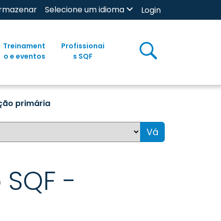
rmazenar
Selecione um idioma
Login
Treinament
Profissionai
o e eventos
s SQF
ção primária
Vá
 SQF -