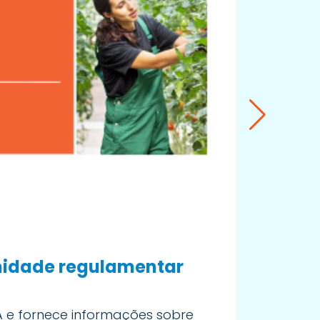
rmidade regulamentar
Como a
Neste sem
sobre com
A e fornece informações sobre