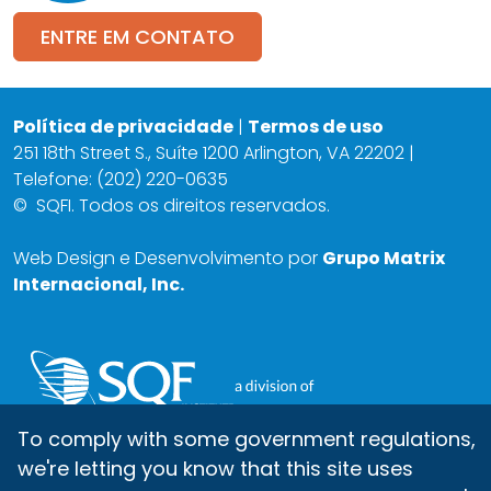
ENTRE EM CONTATO
Política de privacidade
|
Termos de uso
251 18th Street S., Suíte 1200 Arlington, VA 22202 |
Telefone: (202) 220-0635
©
SQFI. Todos os direitos reservados.
Web Design e Desenvolvimento por
Grupo Matrix
Internacional, Inc.
To comply with some government regulations,
we're letting you know that this site uses