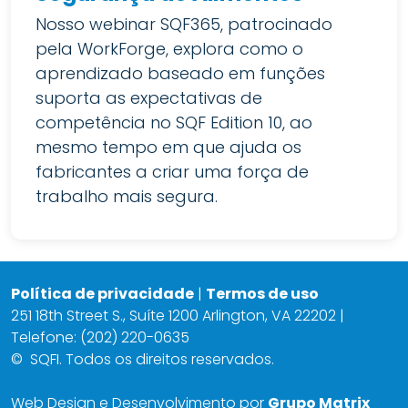
Nosso webinar SQF365, patrocinado
pela WorkForge, explora como o
aprendizado baseado em funções
suporta as expectativas de
competência no SQF Edition 10, ao
mesmo tempo em que ajuda os
fabricantes a criar uma força de
trabalho mais segura.
Política de privacidade
|
Termos de uso
251 18th Street S., Suíte 1200 Arlington, VA 22202 |
Telefone: (202) 220-0635
©
SQFI. Todos os direitos reservados.
Web Design e Desenvolvimento por
Grupo Matrix