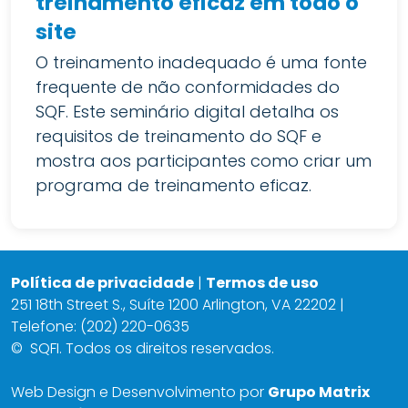
treinamento eficaz em todo o
site
O treinamento inadequado é uma fonte
frequente de não conformidades do
SQF. Este seminário digital detalha os
requisitos de treinamento do SQF e
mostra aos participantes como criar um
programa de treinamento eficaz.
Política de privacidade
|
Termos de uso
251 18th Street S., Suíte 1200 Arlington, VA 22202 |
Telefone: (202) 220-0635
©
SQFI. Todos os direitos reservados.
Web Design e Desenvolvimento por
Grupo Matrix