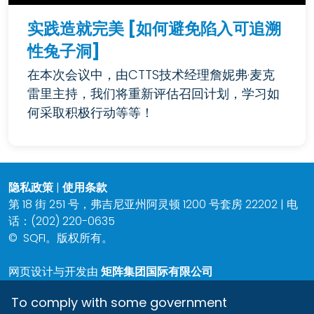
实践造就完美 [如何避免陷入可追溯
性兔子洞]
在本次会议中，由CTTS技术经理詹妮弗·麦克
雷里主持，我们将重新评估召回计划，学习如
何采取积极行动等等！
隐私政策
|
使用条款
第 18 街 251 号，弗吉尼亚州阿灵顿 1200 号套房 22202 | 电
话：(202) 220-0635
©
SQFI。版权所有。
网页设计与开发由
矩阵集团国际有限公司
To comply with some government