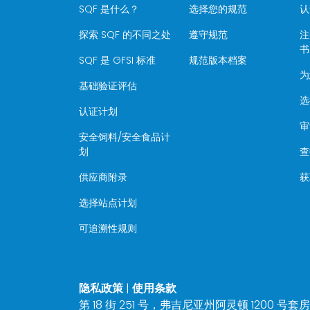
SQF 是什么？
选择您的规范
认
探索 SQF 的不同之处
遵守规范
注
书
SQF 是 GFSI 标准
规范版本档案
为
基础验证评估
选
认证计划
审
安全饲料/安全食品计
划
查
供应商附录
获
选择站点计划
可追溯性规则
隐私政策
|
使用条款
第 18 街 251 号，弗吉尼亚州阿灵顿 1200 号套房 22