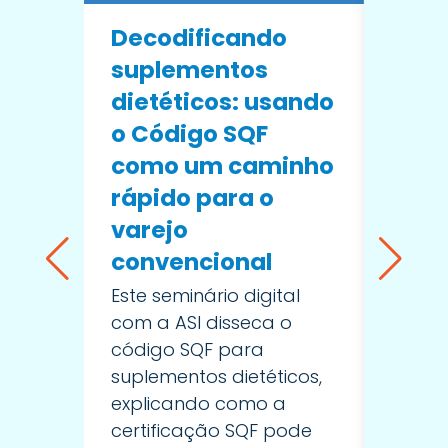
Após
Decodificando
Caus
suplementos
corr
dietéticos: usando
man
o Código SQF
Sist
como um caminho
Segu
rápido para o
Alim
varejo
convencional
Neste 
com a
Este seminário digital
conce
com a ASI disseca o
proce
código SQF para
audit
suplementos dietéticos,
apren
explicando como a
apela
certificação SQF pode