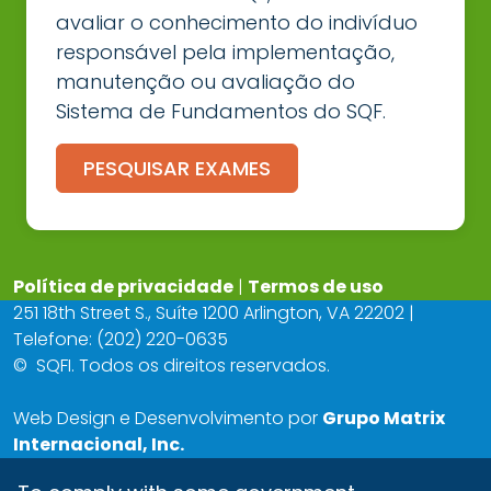
avaliar o conhecimento do indivíduo
responsável pela implementação,
manutenção ou avaliação do
Sistema de Fundamentos do SQF.
PESQUISAR EXAMES
Política de privacidade
|
Termos de uso
251 18th Street S., Suíte 1200 Arlington, VA 22202 |
Telefone: (202) 220-0635
©
SQFI. Todos os direitos reservados.
Web Design e Desenvolvimento por
Grupo Matrix
Internacional, Inc.