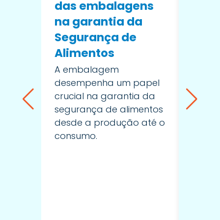
das embalagens
ingr
na garantia da
sele
Segurança de
forn
Alimentos
que 
real
A embalagem
desempenha um papel
sabe
crucial na garantia da
A imp
segurança de alimentos
forne
desde a produção até o
ingred
consumo.
seleç
forne
ser e
cenár
compl
interc