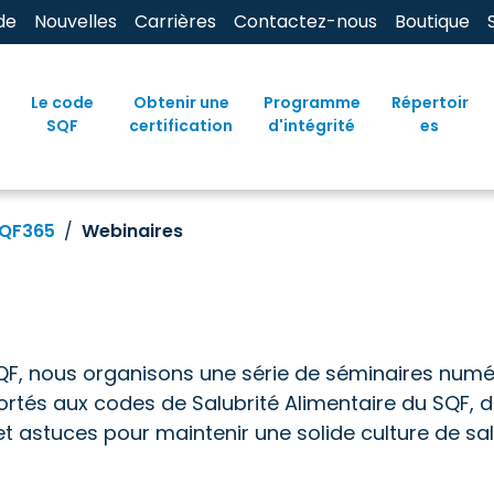
de
Nouvelles
Carrières
Contactez-nous
Boutique
Le code
Obtenir une
Programme
Répertoir
SQF
certification
d'intégrité
es
QF365
Webinaires
QF, nous organisons une série de séminaires numé
tés aux codes de Salubrité Alimentaire du SQF, de
et astuces pour maintenir une solide culture de sal