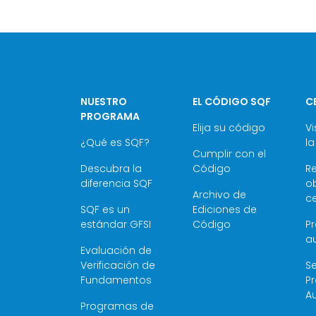
NUESTRO
EL CÓDIGO SQF
C
PROGRAMA
Elija su código
Vi
¿Qué es SQF?
la
Cumplir con el
Descubra la
Código
R
diferencia SQF
ob
Archivo de
ce
SQF es un
Ediciones de
estándar GFSI
Código
P
au
Evaluación de
Verificación de
Se
Fundamentos
P
Au
Programas de