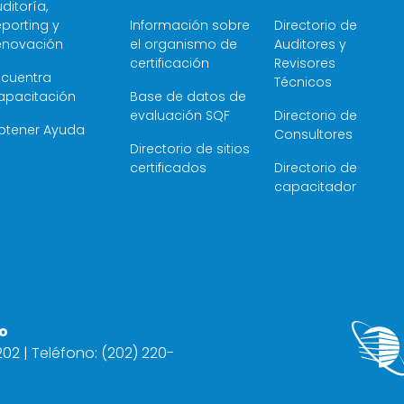
ditoría,
porting y
Información sobre
Directorio de
enovación
el organismo de
Auditores y
certificación
Revisores
ncuentra
Técnicos
apacitación
Base de datos de
evaluación SQF
Directorio de
btener Ayuda
Consultores
Directorio de sitios
certificados
Directorio de
capacitador
o
2202 | Teléfono: (202) 220-