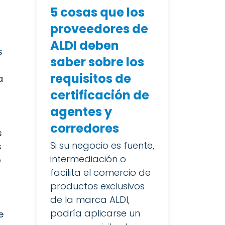
5 cosas que los
n
proveedores de
ALDI deben
s
saber sobre los
requisitos de
a
certificación de
agentes y
corredores
s
Si su negocio es fuente,
s
intermediación o
o
facilita el comercio de
productos exclusivos
de la marca ALDI,
podría aplicarse un
e