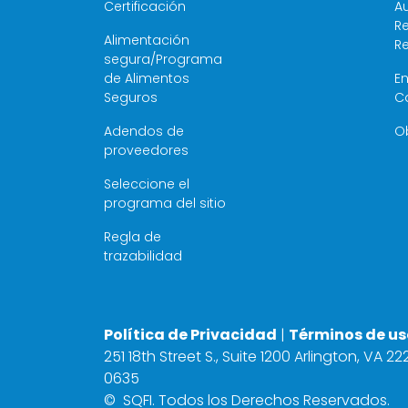
Certificación
Au
Re
Alimentación
R
segura/Programa
de Alimentos
E
Seguros
C
Adendos de
O
proveedores
Seleccione el
programa del sitio
Regla de
trazabilidad
Política de Privacidad
|
Términos de us
251 18th Street S., Suite 1200 Arlington, VA 2
0635
©
SQFI. Todos los Derechos Reservados.