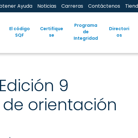
btener Ayuda
Noticias
Carreras
Contáctenos
Tien
Programa
El código
Certifíque
Directori
de
SQF
se
os
Integridad
Edición 9
de orientación