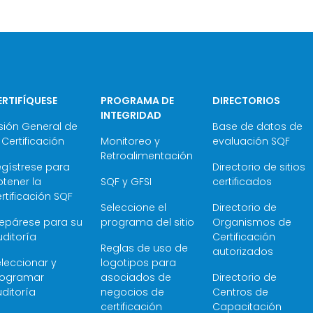
ERTIFÍQUESE
PROGRAMA DE
DIRECTORIOS
INTEGRIDAD
sión General de
Base de datos de
 Certificación
Monitoreo y
evaluación SQF
Retroalimentación
egístrese para
Directorio de sitios
tener la
SQF y GFSI
certificados
rtificación SQF
Seleccione el
Directorio de
repárese para su
programa del sitio
Organismos de
ditoría
Certificación
Reglas de uso de
autorizados
leccionar y
logotipos para
rogramar
asociados de
Directorio de
ditoría
negocios de
Centros de
certificación
Capacitación