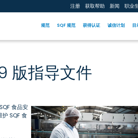
注册
获取帮助
新闻
职业
规范
SQF 规范
获得认证
诚信计划
目
9 版指导文件
QF 食品安
 SQF 食