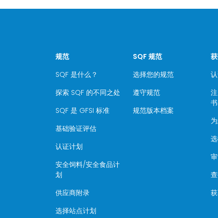
规范
SQF 规范
获
SQF 是什么？
选择您的规范
认
探索 SQF 的不同之处
遵守规范
注
书
SQF 是 GFSI 标准
规范版本档案
为
基础验证评估
选
认证计划
审
安全饲料/安全食品计
划
查
供应商附录
获
选择站点计划