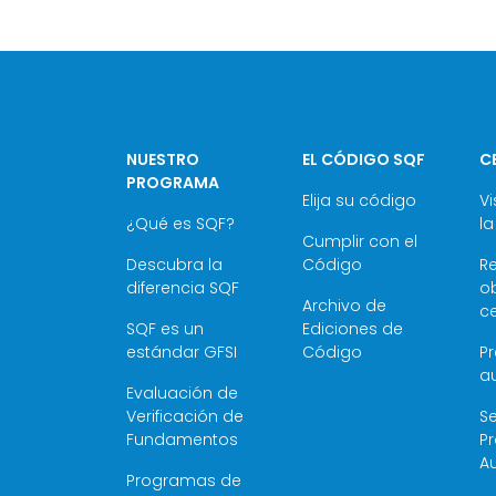
NUESTRO
EL CÓDIGO SQF
C
PROGRAMA
Elija su código
Vi
¿Qué es SQF?
la
Cumplir con el
Descubra la
Código
R
diferencia SQF
ob
Archivo de
ce
SQF es un
Ediciones de
estándar GFSI
Código
P
au
Evaluación de
Verificación de
Se
Fundamentos
P
Au
Programas de