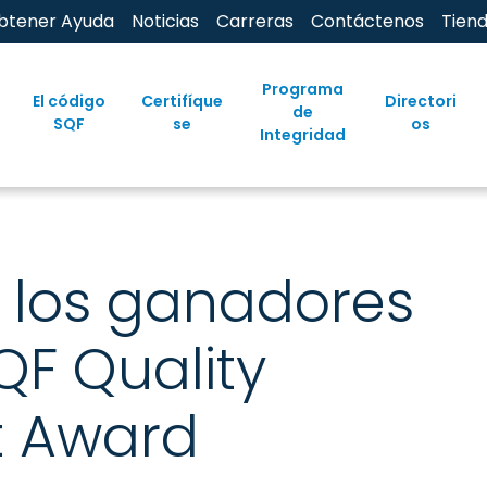
btener Ayuda
Noticias
Carreras
Contáctenos
Tien
Programa
El código
Certifíque
Directori
de
SQF
se
os
Integridad
 los ganadores
QF Quality
t Award