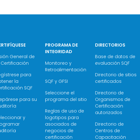
ERTIFÍQUESE
PROGRAMA DE
DIRECTORIOS
INTEGRIDAD
sión General de
Base de datos de
 Certificación
Monitoreo y
evaluación SQF
Retroalimentación
egístrese para
Directorio de sitios
tener la
SQF y GFSI
certificados
rtificación SQF
Seleccione el
Directorio de
repárese para su
programa del sitio
Organismos de
ditoría
Certificación
Reglas de uso de
autorizados
leccionar y
logotipos para
rogramar
asociados de
Directorio de
ditoría
negocios de
Centros de
certificación
Capacitación