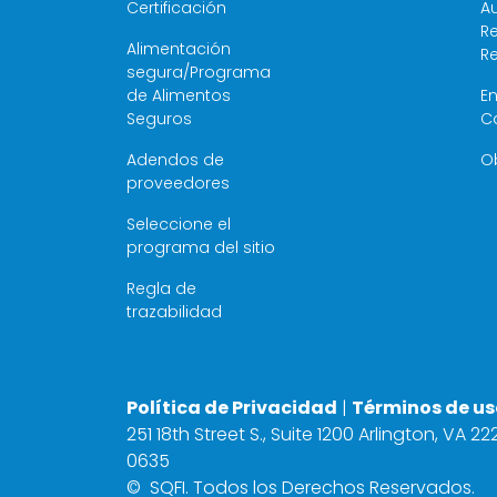
Certificación
Au
Re
Alimentación
R
segura/Programa
de Alimentos
E
Seguros
C
Adendos de
O
proveedores
Seleccione el
programa del sitio
Regla de
trazabilidad
Política de Privacidad
|
Términos de us
251 18th Street S., Suite 1200 Arlington, VA 2
0635
©
SQFI. Todos los Derechos Reservados.