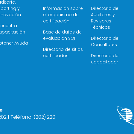
ditoría,
porting y
Información sobre
Directorio de
enovación
el organismo de
Auditores y
certificación
Revisores
ncuentra
Técnicos
apacitación
Base de datos de
evaluación SQF
Directorio de
btener Ayuda
Consultores
Directorio de sitios
certificados
Directorio de
capacitador
o
2202 | Teléfono: (202) 220-