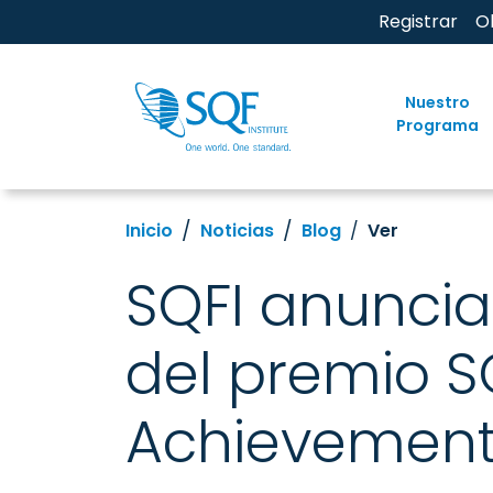
Registrar
O
Nuestro
Programa
Inicio
Noticias
Blog
Ver
SQFI anuncia
del premio S
Achievemen