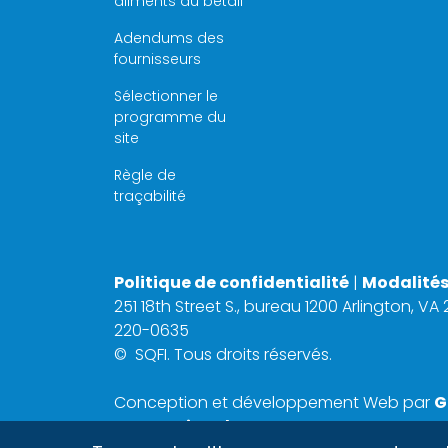
aliments du bétail
Adendums des
fournisseurs
Sélectionner le
programme du
site
Règle de
traçabilité
Politique de confidentialité
|
Modalités 
251 18th Street S., bureau 1200 Arlington, VA
220-0635
©
SQFI. Tous droits réservés.
Conception et développement Web par
G
International, Inc.