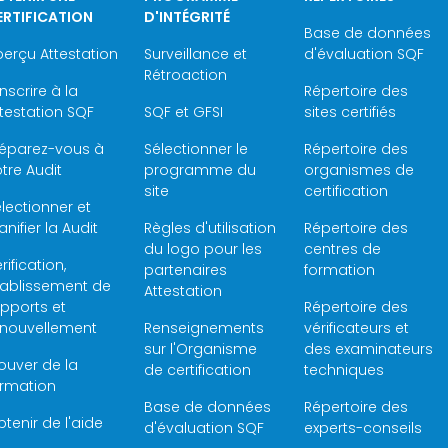
ERTIFICATION
D'INTÉGRITÉ
Base de données
erçu Attestation
Surveillance et
d'évaluation SQF
Rétroaction
inscrire à la
Répertoire des
testation SQF
SQF et GFSI
sites certifiés
réparez-vous à
Sélectionner le
Répertoire des
tre Audit
programme du
organismes de
site
certification
lectionner et
anifier la Audit
Règles d'utilisation
Répertoire des
du logo pour les
centres de
rification,
partenaires
formation
tablissement de
Attestation
pports et
Répertoire des
enouvellement
Renseignements
vérificateurs et
sur l'Organisme
des examinateurs
ouver de la
de certification
techniques
ormation
Base de données
Répertoire des
tenir de l'aide
d'évaluation SQF
experts-conseils