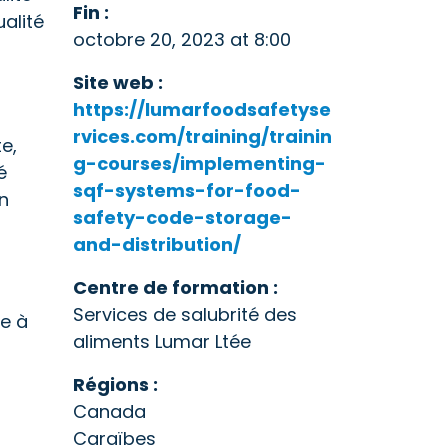
Fin :
alité
octobre 20, 2023 at 8:00
Site web :
https://lumarfoodsafetyse
rvices.com/training/trainin
e,
g-courses/implementing-
é
sqf-systems-for-food-
en
safety-code-storage-
and-distribution/
Centre de formation :
Services de salubrité des
re à
aliments Lumar Ltée
Régions :
Canada
Caraïbes