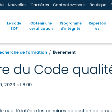
de
Nouvelles
Carrières
Contactez-nous
Boutique
Le code
Obtenir une
Programme
Répertoir
SQF
certification
d'intégrité
es
echerche de formation
Événement
e du Code qualit
0, 2023 at 8:00
qualité intègre les principes de gestion de la qua