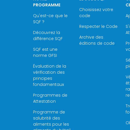
PROGRAMME
C
Choisissez votre
Qu'est-ce que le
code
Ap
SQF ?
Respecter le Code
S'
Découvrez la
At
Archive des
différence SQF
éditions de code
P
SQF est une
vo
norme GFSI
Sé
Évaluation de la
pl
vérification des
Vé
principes
é
fondamentaux
ra
Programmes de
r
Attestation
Tr
Programme de
f
salubrité des
Ob
aliments pour les