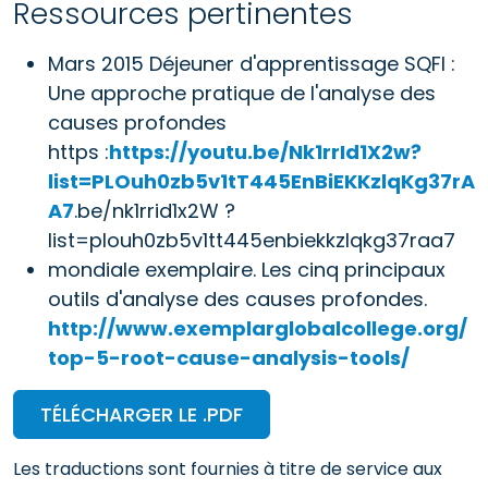
Ressources pertinentes
Mars 2015 Déjeuner d'apprentissage SQFI :
Une approche pratique de l'analyse des
causes profondes
https :
https://youtu.be/Nk1rrId1X2w?
list=PLOuh0zb5v1tT445EnBiEKKzlqKg37rA
A7
.be/nk1rrid1x2W ?
list=plouh0zb5v1tt445enbiekkzlqkg37raa7
mondiale exemplaire. Les cinq principaux
outils d'analyse des causes profondes.
http://www.exemplarglobalcollege.org/
top-5-root-cause-analysis-tools/
TÉLÉCHARGER LE .PDF
Les traductions sont fournies à titre de service aux