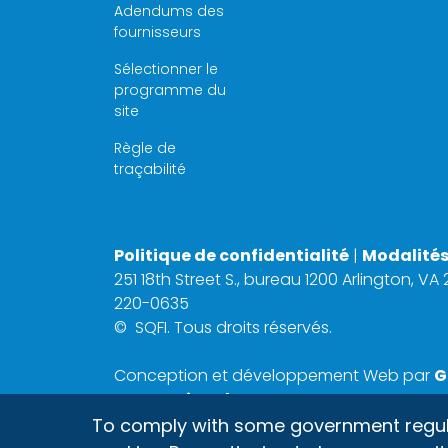
Adendums des
fournisseurs
Sélectionner le
programme du
site
Règle de
traçabilité
Politique de confidentialité
|
Modalités 
251 18th Street S., bureau 1200 Arlington, VA
220-0635
©
SQFI. Tous droits réservés.
Conception et développement Web par
G
International, Inc.
To comply with some government regulati