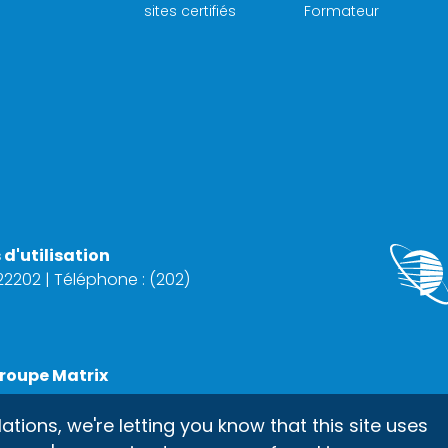
sites certifiés
Formateur
d'utilisation
 22202 | Téléphone : (202)
roupe Matrix
ons, we're letting you know that this site uses