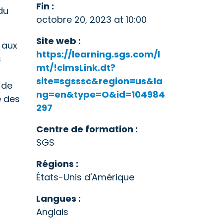
Fin :
du
octobre 20, 2023 at 10:00
Site web :
 aux
https://learning.sgs.com/l
s
mt/!clmsLink.dt?
site=sgsssc&region=us&la
 de
ng=en&type=O&id=104984
e des
297
Centre de formation :
SGS
Régions :
États-Unis d'Amérique
Langues :
Anglais