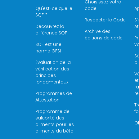
Choisissez votre
Qu'est-ce que le
code
Ap
SQF ?
Respecter le Code
S'
Découvrez la
At
Archive des
différence SQF
éditions de code
P
SQF est une
vo
norme GFSI
Sé
Évaluation de la
pl
vérification des
Vé
principes
é
fondamentaux
ra
Programmes de
r
Attestation
Tr
Programme de
f
salubrité des
Ob
aliments pour les
aliments du bétail