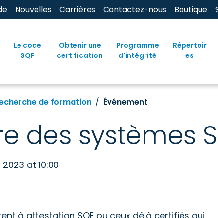
de
Nouvelles
Carrières
Contactez-nous
Boutique
Le code
Obtenir une
Programme
Répertoir
SQF
certification
d'intégrité
es
echerche de formation
Événement
re des systèmes 
 2023 at 10:00
ent à attestation SQF ou ceux déjà certifiés qui