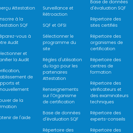
Base de données
erçu Attestation
Surveillance et
d'évaluation SQF
Rétroaction
inscrire à la
Répertoire des
testation SQF
SQF et GFSI
sites certifiés
réparez-vous à
Sélectionner le
Répertoire des
tre Audit
programme du
organismes de
site
certification
lectionner et
anifier la Audit
Règles d'utilisation
Répertoire des
du logo pour les
centres de
rification,
partenaires
formation
tablissement de
Attestation
pports et
Répertoire des
enouvellement
Renseignements
vérificateurs et
sur l'Organisme
des examinateurs
ouver de la
de certification
techniques
ormation
Base de données
Répertoire des
tenir de l'aide
d'évaluation SQF
experts-conseils
Répertoire des
Répertoire des