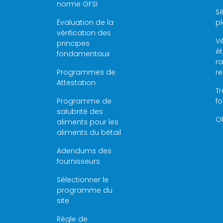
norme GFSI
Sé
Évaluation de la
pl
vérification des
Vé
principes
é
fondamentaux
ra
Programmes de
r
Attestation
Tr
Programme de
f
salubrité des
Ob
aliments pour les
aliments du bétail
Adendums des
fournisseurs
Sélectionner le
programme du
site
Règle de