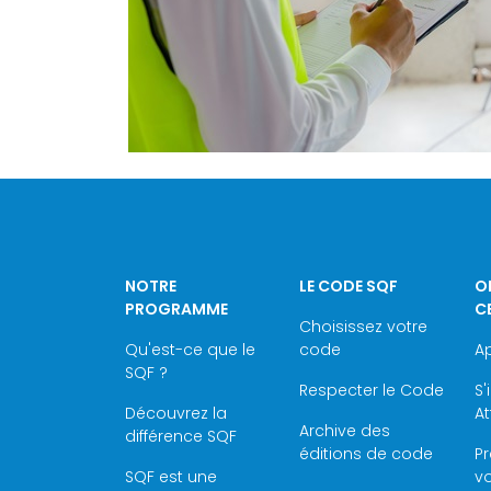
NOTRE
LE CODE SQF
O
PROGRAMME
C
Choisissez votre
Qu'est-ce que le
code
Ap
SQF ?
Respecter le Code
S'
Découvrez la
At
Archive des
différence SQF
éditions de code
P
SQF est une
vo