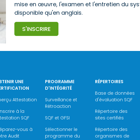
mise en œuvre, l'examen et l'entretien du sys
disponible qu'en anglais.
S'INSCRIRE
BTENIR UNE
PROGRAMME
RÉPERTOIRES
ERTIFICATION
D'INTÉGRITÉ
Base de données
erçu Attestation
Surveillance et
d'évaluation SQF
Rétroaction
inscrire à la
Répertoire des
testation SQF
SQF et GFSI
sites certifiés
réparez-vous à
Sélectionner le
Répertoire des
tre Audit
programme du
organismes de