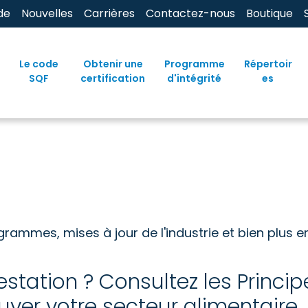
de
Nouvelles
Carrières
Contactez-nous
Boutique
Le code
Obtenir une
Programme
Répertoir
SQF
certification
d'intégrité
es
mmes, mises à jour de l'industrie et bien plus e
estation ? Consultez les Princ
uver votre secteur alimentaire