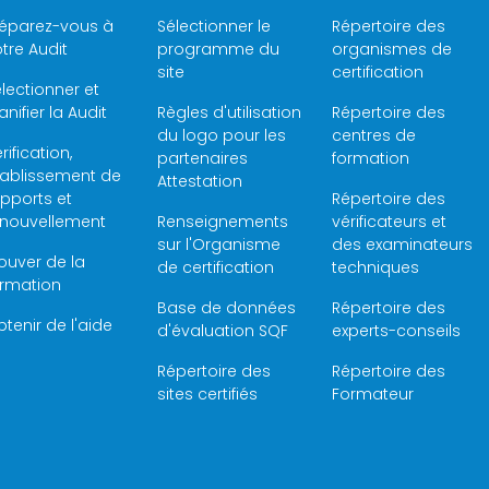
réparez-vous à
Sélectionner le
Répertoire des
tre Audit
programme du
organismes de
site
certification
lectionner et
anifier la Audit
Règles d'utilisation
Répertoire des
du logo pour les
centres de
rification,
partenaires
formation
tablissement de
Attestation
pports et
Répertoire des
enouvellement
Renseignements
vérificateurs et
sur l'Organisme
des examinateurs
ouver de la
de certification
techniques
ormation
Base de données
Répertoire des
tenir de l'aide
d'évaluation SQF
experts-conseils
Répertoire des
Répertoire des
sites certifiés
Formateur