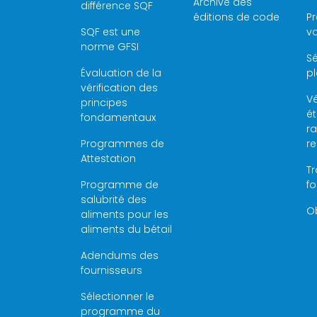
Archive des
différence SQF
éditions de code
P
SQF est une
vo
norme GFSI
Sé
Évaluation de la
pl
vérification des
Vé
principes
é
fondamentaux
ra
Programmes de
r
Attestation
Tr
Programme de
f
salubrité des
Ob
aliments pour les
aliments du bétail
Adendums des
fournisseurs
Sélectionner le
programme du