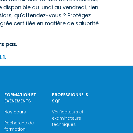
disponible du lundi au vendredi, rien
Alors, qu'attendez-vous ? Protégez
rée certifiée en matière de salubrité
s pas.
.1.
FORMATION ET
PROFESSIONNELS
ÉVÉNEMENTS
SQF
Nos cours
Vérificateurs et
examinateurs
Recherche de
techniques
formation