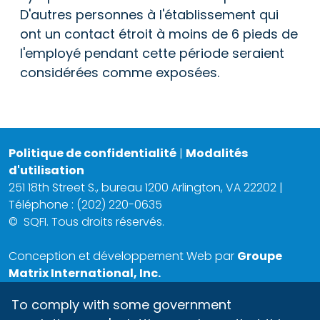
D'autres personnes à l'établissement qui
ont un contact étroit à moins de 6 pieds de
l'employé pendant cette période seraient
considérées comme exposées.
Politique de confidentialité
|
Modalités
d'utilisation
251 18th Street S., bureau 1200 Arlington, VA 22202 |
Téléphone : (202) 220-0635
©
SQFI. Tous droits réservés.
Conception et développement Web par
Groupe
Matrix International, Inc.
To comply with some government