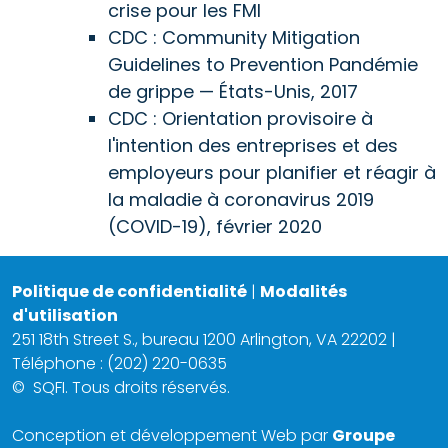
crise pour les FMI
CDC : Community Mitigation
Guidelines to Prevention Pandémie
de grippe — États-Unis, 2017
CDC : Orientation provisoire à
l'intention des entreprises et des
employeurs pour planifier et réagir à
la maladie à coronavirus 2019
(COVID-19), février 2020
Politique de confidentialité
|
Modalités
d'utilisation
251 18th Street S., bureau 1200 Arlington, VA 22202 |
Téléphone : (202) 220-0635
©
SQFI. Tous droits réservés.
Conception et développement Web par
Groupe