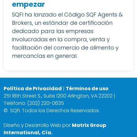
empezar
SQFI ha lanzado el Código SQF Agents &
Brokers, un estándar de certificación
dedicado para las empresas
involucradas en la compra, venta y
facilitación del comercio de alimento y
mercancías en general.
Política de Privacidad
|
Términos de uso
251 18th Street S., Suite 1200 Arlington, VA 22202 |
Teléfono: (202) 220-0635
©
SQFI. Todos los Derechos Reservados.
Diseño y Desarrollo Web por
Matrix Group
International, Cía.