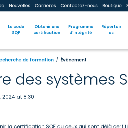
de
Nouvelles
Carrières
Contactez-nous
Boutique
Le code
Obtenir une
Programme
Répertoir
SQF
certification
d'intégrité
es
echerche de formation
Événement
re des systèmes 
, 2024 at 8:30
ir la certification SQF ou ceux qui sont déjà certif