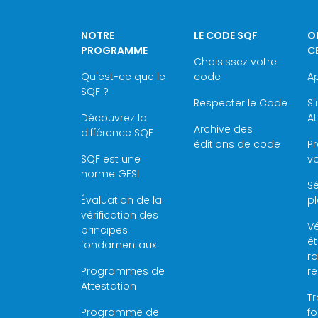
NOTRE
LE CODE SQF
O
PROGRAMME
C
Choisissez votre
Qu'est-ce que le
code
Ap
SQF ?
Respecter le Code
S'
Découvrez la
At
Archive des
différence SQF
éditions de code
P
SQF est une
vo
norme GFSI
Sé
Évaluation de la
pl
vérification des
Vé
principes
é
fondamentaux
ra
Programmes de
r
Attestation
Tr
Programme de
f