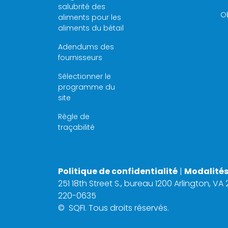
salubrité des
Ob
aliments pour les
aliments du bétail
Adendums des
fournisseurs
Sélectionner le
programme du
site
Règle de
traçabilité
Politique de confidentialité
|
Modalités 
251 18th Street S., bureau 1200 Arlington, VA
220-0635
©
SQFI. Tous droits réservés.