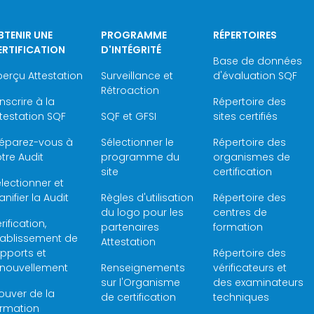
BTENIR UNE
PROGRAMME
RÉPERTOIRES
ERTIFICATION
D'INTÉGRITÉ
Base de données
erçu Attestation
Surveillance et
d'évaluation SQF
Rétroaction
inscrire à la
Répertoire des
testation SQF
SQF et GFSI
sites certifiés
réparez-vous à
Sélectionner le
Répertoire des
tre Audit
programme du
organismes de
site
certification
lectionner et
anifier la Audit
Règles d'utilisation
Répertoire des
du logo pour les
centres de
rification,
partenaires
formation
tablissement de
Attestation
pports et
Répertoire des
enouvellement
Renseignements
vérificateurs et
sur l'Organisme
des examinateurs
ouver de la
de certification
techniques
ormation