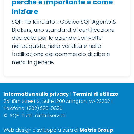
perché è importante e come
iniziare
SQFI ha lanciato il Codice SQF Agents &
Brokers, uno standard di certificazione
dedicato per le aziende coinvolte
nell'acquisto, nella vendita e nella
facilitazione del commercio di cibo e
merci in genere.
Informativa sulla privacy
|
Termini di utilizzo
251 18th Street S., Suite 1200 Arlington, VA 22202 |
Telefono: (202) 220-0635
©
SQFI. Tutti i diritti riservati.
Web design e sviluppo a cura di
Matrix Group