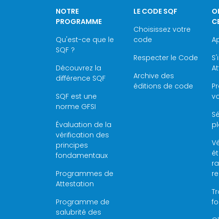
NOTRE
LE CODE SQF
O
PROGRAMME
C
Choisissez votre
Qu'est-ce que le
code
Ap
SQF ?
Respecter le Code
S'
Découvrez la
At
Archive des
différence SQF
éditions de code
P
SQF est une
vo
norme GFSI
Sé
Évaluation de la
pl
vérification des
Vé
principes
é
fondamentaux
ra
Programmes de
r
Attestation
Tr
Programme de
f
salubrité des