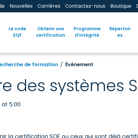
de
Nouvelles
Carrières
Contactez-nous
Boutique
Le code
Obtenir une
Programme
Répertoir
SQF
certification
d'intégrité
es
echerche de formation
Événement
re des systèmes 
 at 5:00
ir la certification SQF ou ceux qui sont déjà certif