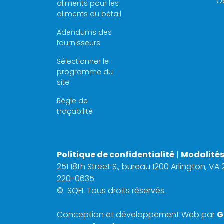
Ob
aliments pour les
aliments du bétail
Adendums des
fournisseurs
Sélectionner le
programme du
site
Règle de
traçabilité
Politique de confidentialité
|
Modalités 
251 18th Street S., bureau 1200 Arlington, VA
220-0635
©
SQFI. Tous droits réservés.
Conception et développement Web par
G