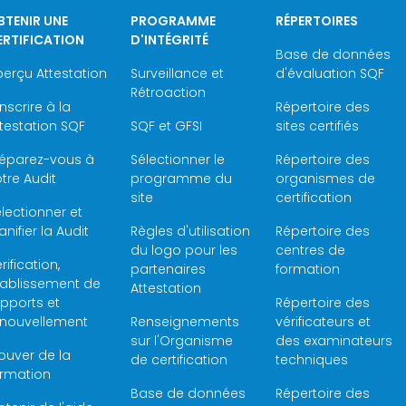
BTENIR UNE
PROGRAMME
RÉPERTOIRES
ERTIFICATION
D'INTÉGRITÉ
Base de données
erçu Attestation
Surveillance et
d'évaluation SQF
Rétroaction
inscrire à la
Répertoire des
testation SQF
SQF et GFSI
sites certifiés
réparez-vous à
Sélectionner le
Répertoire des
tre Audit
programme du
organismes de
site
certification
lectionner et
anifier la Audit
Règles d'utilisation
Répertoire des
du logo pour les
centres de
rification,
partenaires
formation
tablissement de
Attestation
pports et
Répertoire des
enouvellement
Renseignements
vérificateurs et
sur l'Organisme
des examinateurs
ouver de la
de certification
techniques
ormation
Base de données
Répertoire des