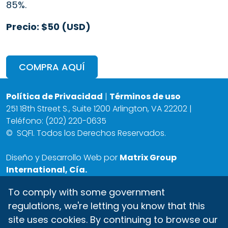
85%.
Precio: $50 (USD)
COMPRA AQUÍ
Política de Privacidad
|
Términos de uso
251 18th Street S., Suite 1200 Arlington, VA 22202 |
Teléfono: (202) 220-0635
©
SQFI. Todos los Derechos Reservados.
Diseño y Desarrollo Web por
Matrix Group
International, Cía.
To comply with some government
regulations, we're letting you know that this
site uses cookies. By continuing to browse our