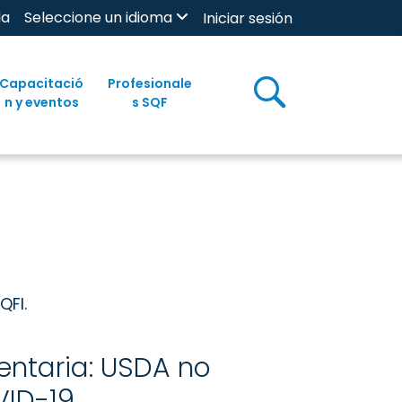
da
Seleccione un idioma
Iniciar sesión
Capacitació
Profesionale
n y eventos
s SQF
QFI.
entaria: USDA no
VID-19