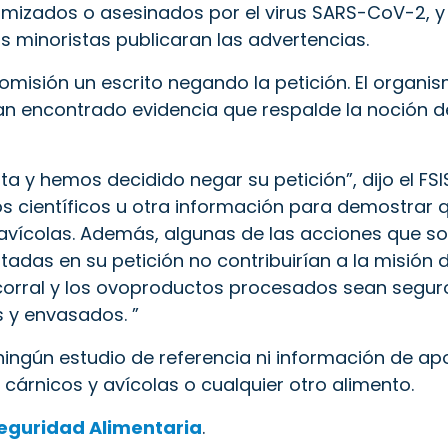
rmizados o asesinados por el virus SARS-CoV-2, y
s minoristas publicaran las advertencias.
la comisión un escrito negando la petición. El organ
an encontrado evidencia que respalde la noción d
a y hemos decidido negar su petición”, dijo el FSI
ios científicos u otra información para demostrar 
ícolas. Además, algunas de las acciones que soli
itadas en su petición no contribuirían a la misión 
 corral y los ovoproductos procesados sean seguros
 y envasados. ”
yó ningún estudio de referencia ni información de 
cárnicos y avícolas o cualquier otro alimento.
Seguridad Alimentaria
.