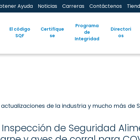
btener Ayuda
Noticias
Carreras
Contáctenos
Tien
Programa
El código
Certifíque
Directori
de
SQF
se
os
Integridad
actualizaciones de la industria y mucho más de S
e Inspección de Seguridad Alim
arne y aves de corral para CO