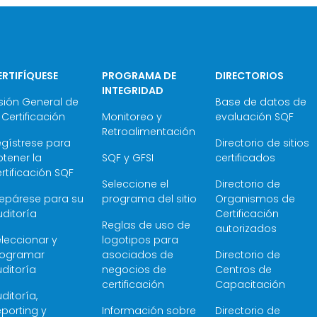
ERTIFÍQUESE
PROGRAMA DE
DIRECTORIOS
INTEGRIDAD
sión General de
Base de datos de
 Certificación
Monitoreo y
evaluación SQF
Retroalimentación
egístrese para
Directorio de sitios
tener la
SQF y GFSI
certificados
rtificación SQF
Seleccione el
Directorio de
repárese para su
programa del sitio
Organismos de
ditoría
Certificación
Reglas de uso de
autorizados
leccionar y
logotipos para
rogramar
asociados de
Directorio de
ditoría
negocios de
Centros de
certificación
Capacitación
ditoría,
porting y
Información sobre
Directorio de