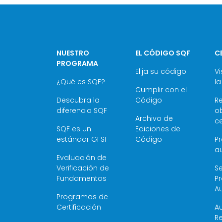
NUESTRO
EL CÓDIGO SQF
C
PROGRAMA
Elija su código
Vi
¿Qué es SQF?
la
Cumplir con el
Descubra la
Código
R
diferencia SQF
ob
Archivo de
ce
SQF es un
Ediciones de
estándar GFSI
Código
P
au
Evaluación de
Verificación de
Se
Fundamentos
P
Au
Programas de
Certificación
Au
Re