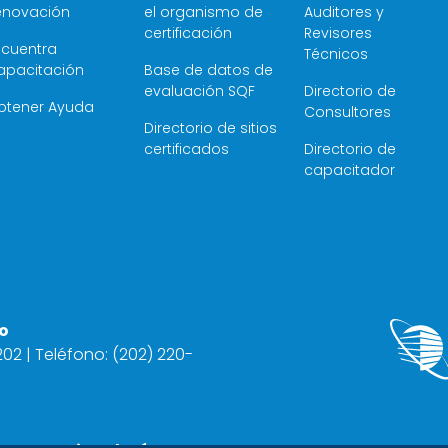
enovación
el organismo de
Auditores y
certificación
Revisores
ncuentra
Técnicos
apacitación
Base de datos de
evaluación SQF
Directorio de
btener Ayuda
Consultores
Directorio de sitios
certificados
Directorio de
capacitador
o
2202 | Teléfono: (202) 220-