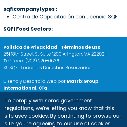
sqficompanytypes :
Centro de Capacitación con Licencia SQF
SQFI Food Sectors :
Política de Privacidad
|
Términos de uso
251 18th Street S., Suite 1200 Arlington, VA 22202 |
Teléfono: (202) 220-0635
©
SQFI. Todos los Derechos Reservados.
Diseño y Desarrollo Web por
Matrix Group
International, Cía.
To comply with some government
regulations, we're letting you know that this
site uses cookies. By continuing to browse our
site, you're agreeing to our use of cookies.