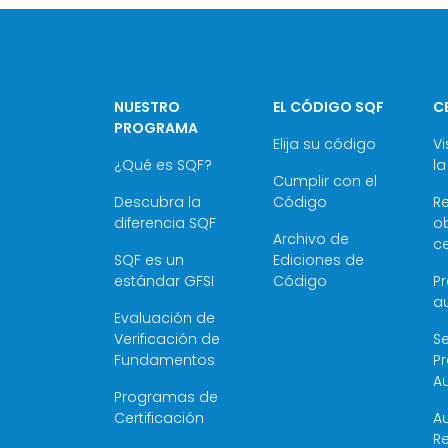
NUESTRO
EL CÓDIGO SQF
C
PROGRAMA
Elija su código
Vi
¿Qué es SQF?
la
Cumplir con el
Descubra la
Código
R
diferencia SQF
ob
Archivo de
ce
SQF es un
Ediciones de
estándar GFSI
Código
P
au
Evaluación de
Verificación de
Se
Fundamentos
P
Au
Programas de
Certificación
Au
Re