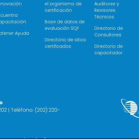
enovación
el organismo de
Auditores y
certificación
Revisores
ncuentra
Técnicos
apacitación
Base de datos de
evaluación SQF
Directorio de
btener Ayuda
Consultores
Directorio de sitios
certificados
Directorio de
capacitador
o
2202 | Teléfono: (202) 220-