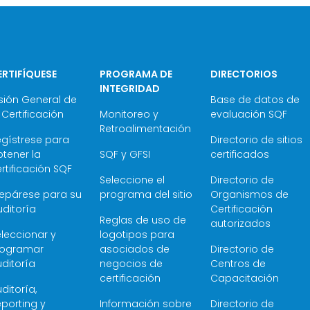
ERTIFÍQUESE
PROGRAMA DE
DIRECTORIOS
INTEGRIDAD
sión General de
Base de datos de
 Certificación
Monitoreo y
evaluación SQF
Retroalimentación
egístrese para
Directorio de sitios
tener la
SQF y GFSI
certificados
rtificación SQF
Seleccione el
Directorio de
repárese para su
programa del sitio
Organismos de
ditoría
Certificación
Reglas de uso de
autorizados
leccionar y
logotipos para
rogramar
asociados de
Directorio de
ditoría
negocios de
Centros de
certificación
Capacitación
ditoría,
porting y
Información sobre
Directorio de