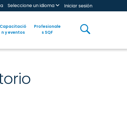
da
Seleccione un idioma
Iniciar sesión
Capacitació
Profesionale
n y eventos
s SQF
torio