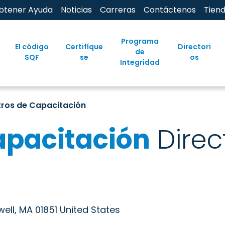
btener Ayuda
Noticias
Carreras
Contáctenos
Tien
Programa
El código
Certifíque
Directori
de
SQF
se
os
Integridad
tros de Capacitación
apacitación
Direc
ell, MA 01851 United States