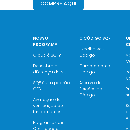
COMPRE AQUI
NOSSO
O CÓDIGO SQF
O
PROGRAMA
C
Escolha seu
O que é SQF?
Código
Vi
Ce
Descubra a
Cumpra com o
diferença do SQF
Código
Re
Ce
SQF é um padrão
Arquivo de
GFSI
Edições de
P
Código
su
Avaliação de
verificação de
Se
fundamentos
a
Au
Programas de
Certificação
Au