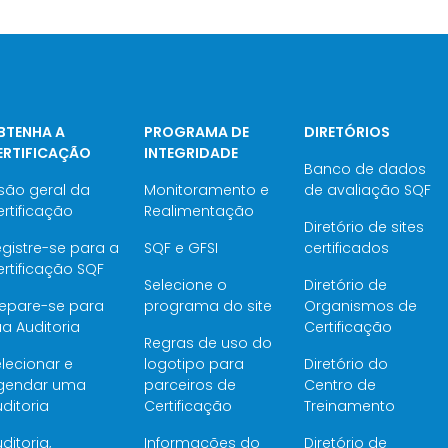
BTENHA A
PROGRAMA DE
DIRETÓRIOS
ERTIFICAÇÃO
INTEGRIDADE
Banco de dados
são geral da
Monitoramento e
de avaliação SQF
rtificação
Realimentação
Diretório de sites
gistre-se para a
SQF e GFSI
certificados
rtificação SQF
Selecione o
Diretório de
repare-se para
programa do site
Organismos de
a Auditoria
Certificação
Regras de uso do
lecionar e
logotipo para
Diretório do
gendar uma
parceiros de
Centro de
ditoria
Certificação
Treinamento
ditoria,
Informações do
Diretório de