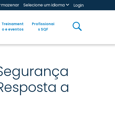
rmazenar
Selecione um idioma
Login
Treinament
Profissionai
o e eventos
s SQF
 Segurança
 Resposta a