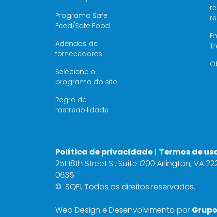
re
Programa Safe
r
Feed/Safe Food
E
Adendos de
T
fornecedores
O
Selecione o
programa do site
Regra de
rastreabilidade
Política de privacidade
|
Termos de us
251 18th Street S., Suíte 1200 Arlington, VA 2
0635
©
SQFI. Todos os direitos reservados.
Web Design e Desenvolvimento por
Grupo