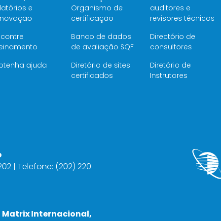
latórios e
Organismo de
auditores e
enovação
certificação
revisores técnicos
ncontre
Banco de dados
Directório de
reinamento
de avaliação SQF
consultores
btenha ajuda
Diretório de sites
Diretório de
certificados
Instrutores
o
2202 | Telefone: (202) 220-
 Matrix Internacional,