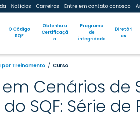
uda
Notícias
Carreiras
Entre em contato conosco
A
Obtenha a
Programa
O Código
Diretóri
Certificaçã
de
SQF
os
o
integridade
 por Treinamento
Curso
 em Cenários de
 do SQF: Série de