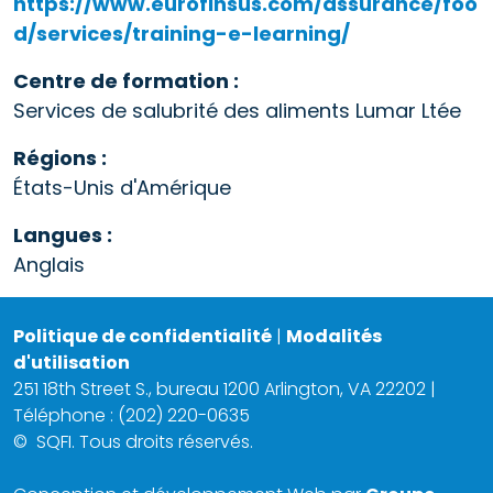
https://www.eurofinsus.com/assurance/foo
d/services/training-e-learning/
Centre de formation :
Services de salubrité des aliments Lumar Ltée
Régions :
États-Unis d'Amérique
Langues :
Anglais
Politique de confidentialité
|
Modalités
d'utilisation
251 18th Street S., bureau 1200 Arlington, VA 22202 |
Téléphone : (202) 220-0635
©
SQFI. Tous droits réservés.