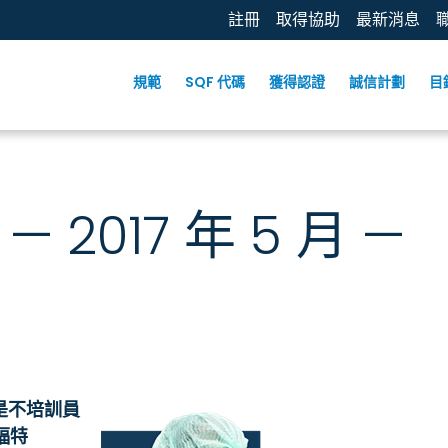
註冊
取得協助
最新消息
規範
SQF 代碼
獲得認證
誠信計劃
目
— 2017 年 5 月 —
是不培訓員
福特