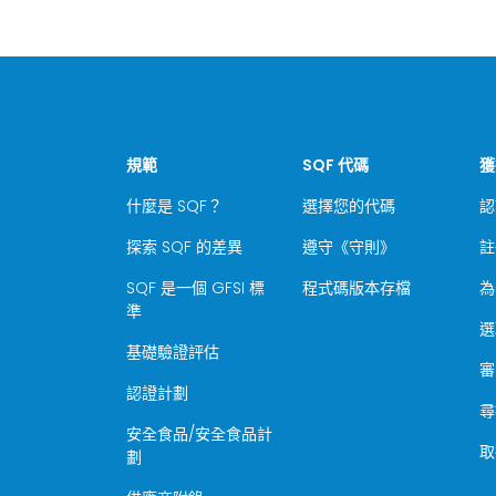
規範
SQF 代碼
獲
什麼是 SQF？
選擇您的代碼
認
探索 SQF 的差異
遵守《守則》
註
SQF 是一個 GFSI 標
程式碼版本存檔
為
準
選
基礎驗證評估
審
認證計劃
尋
安全食品/安全食品計
取
劃