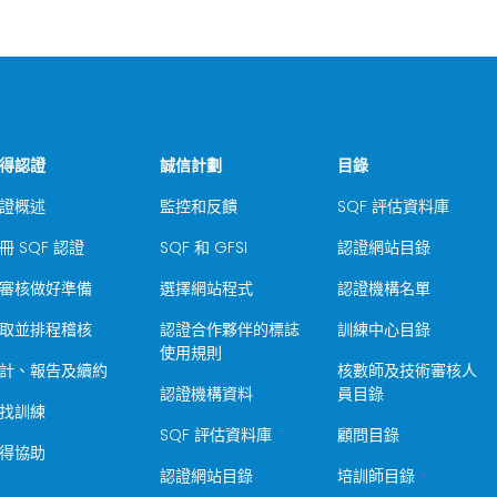
得認證
誠信計劃
目錄
證概述
監控和反饋
SQF 評估資料庫
冊 SQF 認證
SQF 和 GFSI
認證網站目錄
審核做好準備
選擇網站程式
認證機構名單
取並排程稽核
認證合作夥伴的標誌
訓練中心目錄
使用規則
計、報告及續約
核數師及技術審核人
認證機構資料
員目錄
找訓練
SQF 評估資料庫
顧問目錄
得協助
認證網站目錄
培訓師目錄