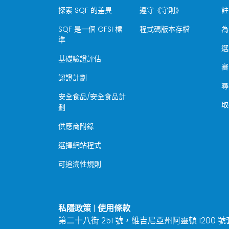
探索 SQF 的差異
遵守《守則》
註
SQF 是一個 GFSI 標
程式碼版本存檔
為
準
選
基礎驗證評估
審
認證計劃
尋
安全食品/安全食品計
取
劃
供應商附錄
選擇網站程式
可追溯性規則
私隱政策
|
使用條款
第二十八街 251 號，維吉尼亞州阿靈頓 1200 號套房 