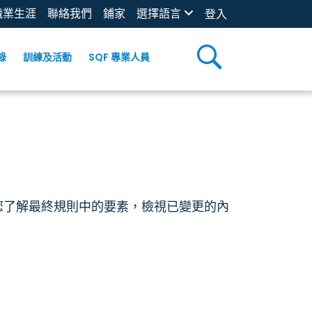
職業生涯
聯絡我們
鋪家
選擇語言
登入
錄
訓練及活動
SQF 專業人員
助您了解最終規則中的要素，檢視已變更的內