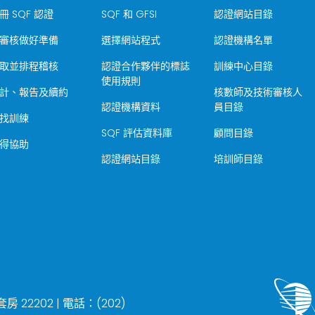
冊 SQF 認證
SQF 和 GFSI
認證網站目錄
審核做好準備
選擇網站程式
認證機構名單
取並排程稽核
認證合作夥伴的標誌
訓練中心目錄
使用規則
計、報告及續約
核數師及技術審核人
認證機構資料
員目錄
找訓練
SQF 評估資料庫
顧問目錄
得協助
認證網站目錄
培訓師目錄
22202 | 電話：(202)