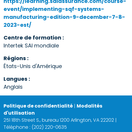
https://learning.saiassurance.com/course-
event/implementing-sqf-systems-
manufacturing-edition-9-december-7-8-
2023-est/
Centre de formation :
Intertek SAI mondiale
Régions :
États-Unis d'Amérique
Langues :
Anglais
Politique de confidentialité
|
Modalités
d'utilisation
251 18th Street S., bureau 1200 Arlington, VA 22202 |
Téléphone : (202) 220-0635