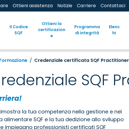
rare
Ottieni assistenza
Notizie
Carriere
Contattaci
Ottieni la
Il Codice
Programma
Elenc
certificazion
SQF
di integrità
hi
e
Formazione
Credenziale certificata SQF Practitioner
redenziale SQF Pra
rriera!
dimostra la tua competenza nella gestione e nel
a alimentare SQF e la tua dedizione allo sviluppo
e impiegano professionisti certificati SQF