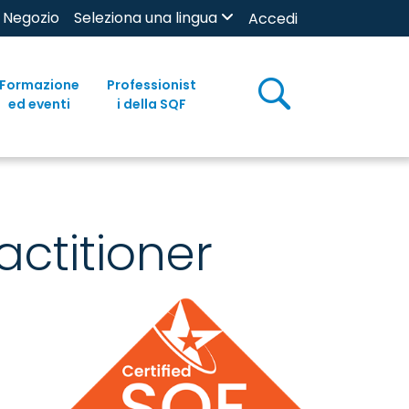
Negozio
Seleziona una lingua
Accedi
Formazione
Professionist
ed eventi
i della SQF
ctitioner