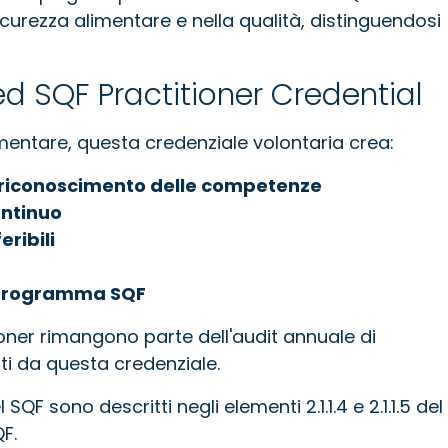
icurezza alimentare e nella qualità, distinguendosi
ed SQF Practitioner Credential
limentare, questa credenziale volontaria crea:
 riconoscimento delle competenze
ontinuo
ribili
l programma SQF
tioner rimangono parte dell'audit annuale di
iti da questa credenziale.
 SQF sono descritti negli elementi 2.1.1.4 e 2.1.1.5 del
F.