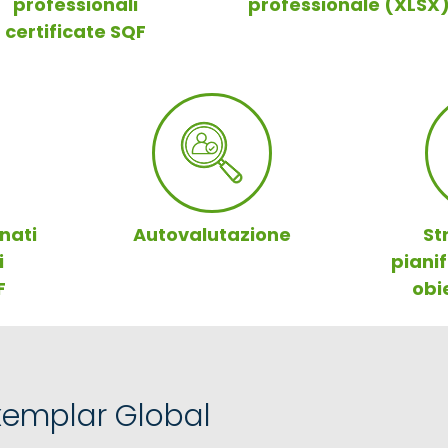
professionali
professionale (XLSX
certificate SQF
nati
Autovalutazione
St
i
pianif
F
obi
emplar Global