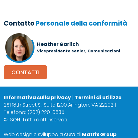
Contatto
Personale della conformità
Heather Garlich
Vicepresidente senior, Comunicazioni
CONTATTI
Informativa sulla privacy
|
Termini di utilizzo
251 18th Street S., Suite 1200 Arlington, VA 22202 |
Telefono: (202) 220-0635
©
SQFI. Tutti i diritti riservati.
Web design e sviluppo a cura di
Matrix Group