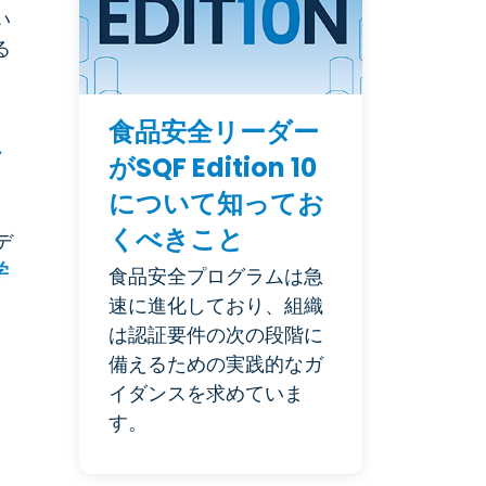
い
る
食品安全リーダー
ー
がSQF Edition 10
について知ってお
こ
くべきこと
デ
学
食品安全プログラムは急
速に進化しており、組織
は認証要件の次の段階に
備えるための実践的なガ
イダンスを求めていま
す。