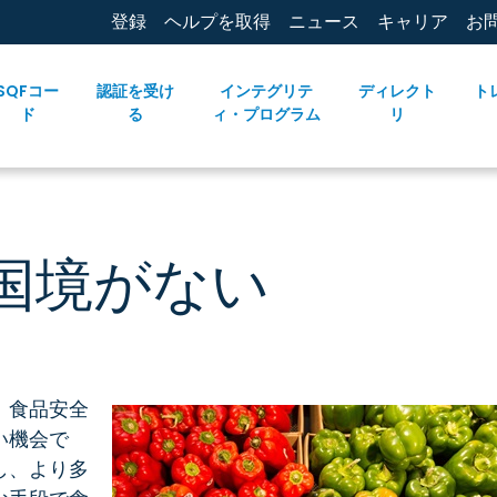
登録
ヘルプを取得
ニュース
キャリア
お
SQFコー
認証を受け
インテグリテ
ディレクト
ト
ド
る
ィ・プログラム
リ
国境がない
今、食品安全
い機会で
し、より多