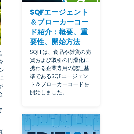
SQFエージェント
＆ブローカーコー
ド紹介：概要、重
要性、開始方法
SQFI は、食品や雑貨の売
品
買および取引の円滑化に
管
携わる企業専用の認証基
シ
準であるSQFエージェン
に
ト＆ブローカーコードを
が
開始しました。
会
行
貿