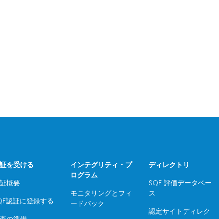
証を受ける
インテグリティ・プ
ディレクトリ
ログラム
証概要
SQF 評価データベー
モニタリングとフィ
ス
QF認証に登録する
ードバック
認定サイトディレク
査の準備