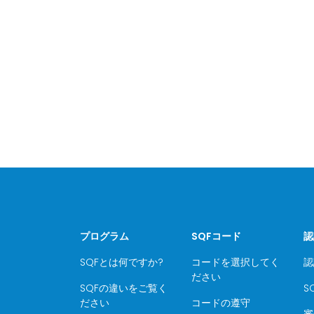
プログラム
SQFコード
認
SQFとは何ですか?
コードを選択してく
認
ださい
SQFの違いをご覧く
S
ださい
コードの遵守
審