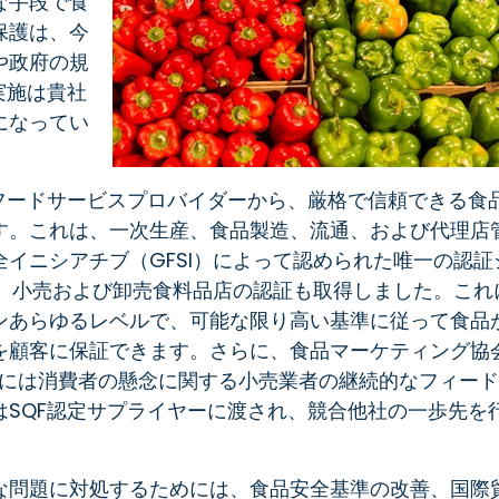
な手段で食
保護は、今
や政府の規
実施は貴社
になってい
フードサービスプロバイダーから、厳格で信頼できる食
す。これは、一次生産、食品製造、流通、および代理店
イニシアチブ（GFSI）によって認められた唯一の認証
により、小売および卸売食料品店の認証も取得しました。これ
ンあらゆるレベルで、可能な限り高い基準に従って食品
を顧客に保証できます。さらに、食品マーケティング協
ラムには消費者の懸念に関する小売業者の継続的なフィード
SQF認定サプライヤーに渡され、競合他社の一歩先を
な問題に対処するためには、食品安全基準の改善、国際