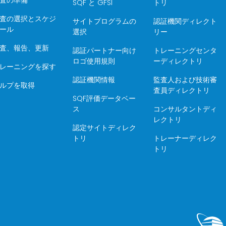
SQF と GFSI
トリ
査の選択とスケジ
サイトプログラムの
認証機関ディレクト
ール
選択
リー
査、報告、更新
認証パートナー向け
トレーニングセンタ
ロゴ使用規則
ーディレクトリ
レーニングを探す
認証機関情報
監査人および技術審
ルプを取得
査員ディレクトリ
SQF評価データベー
ス
コンサルタントディ
レクトリ
認定サイトディレク
トリ
トレーナーディレク
トリ