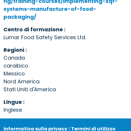
ng/training-courses/implementing-sqf-
systems-manufacture-of-food-
packaging/
Centro di formazione :
Lumar Food Safety Services Ltd.
Regioni :
Canada
caraibico
Messico
Nord America
Stati Uniti d'America
Lingue :
Inglese
Informativa sulla privacy
|
Termini di utilizzo