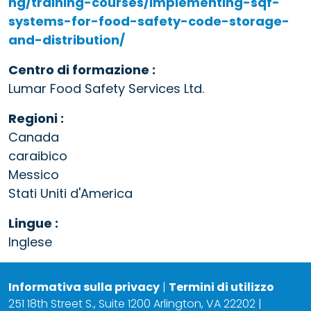
ng/training-courses/implementing-sqf-
systems-for-food-safety-code-storage-
and-distribution/
Centro di formazione :
Lumar Food Safety Services Ltd.
Regioni :
Canada
caraibico
Messico
Stati Uniti d'America
Lingue :
Inglese
Informativa sulla privacy
|
Termini di utilizzo
251 18th Street S., Suite 1200 Arlington, VA 22202 |