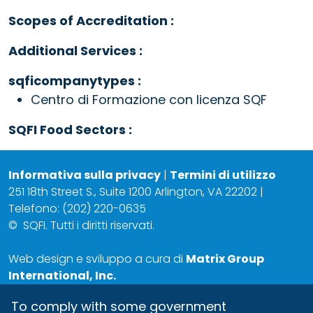
Scopes of Accreditation :
Additional Services :
sqficompanytypes :
Centro di Formazione con licenza SQF
SQFI Food Sectors :
Informativa sulla privacy
|
Termini di utilizzo
251 18th Street S., Suite 1200 Arlington, VA 22202 |
Telefono: (202) 220-0635
©
SQFI. Tutti i diritti riservati.
Web design e sviluppo a cura di
Matrix Group
International, Inc.
To comply with some government