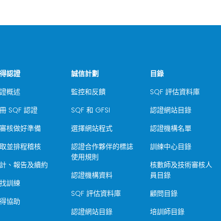
得認證
誠信計劃
目錄
證概述
監控和反饋
SQF 評估資料庫
冊 SQF 認證
SQF 和 GFSI
認證網站目錄
審核做好準備
選擇網站程式
認證機構名單
取並排程稽核
認證合作夥伴的標誌
訓練中心目錄
使用規則
計、報告及續約
核數師及技術審核人
認證機構資料
員目錄
找訓練
SQF 評估資料庫
顧問目錄
得協助
認證網站目錄
培訓師目錄