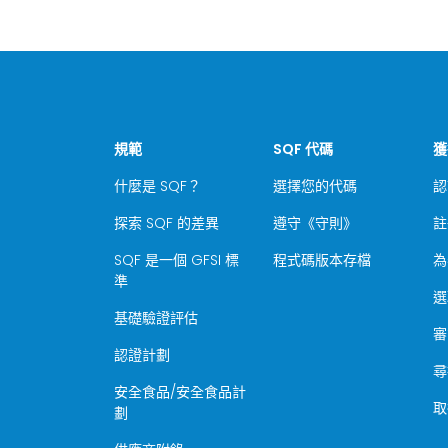
規範
SQF 代碼
獲
什麼是 SQF？
選擇您的代碼
認
探索 SQF 的差異
遵守《守則》
註
SQF 是一個 GFSI 標
程式碼版本存檔
為
準
選
基礎驗證評估
審
認證計劃
尋
安全食品/安全食品計
取
劃