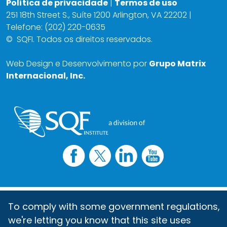
Política de privacidade
|
Termos de uso
251 18th Street S., Suíte 1200 Arlington, VA 22202 |
Telefone: (202) 220-0635
©
SQFI. Todos os direitos reservados.
Web Design e Desenvolvimento por
Grupo Matrix
Internacional, Inc.
To comply with some government regulations,
we're letting you know that this site uses