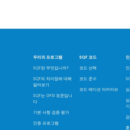
우리의 프로그램
SQF 코드
인
SQF란 무엇입니까?
코드 선택
인
SQF의 차이점에 대해
코드 준수
S
알아보기
코드 에디션 아카이브
심
SQF는 GFSI 표준입니
심
다
기
기본 사항 검증 평가
감
인증 프로그램
훈