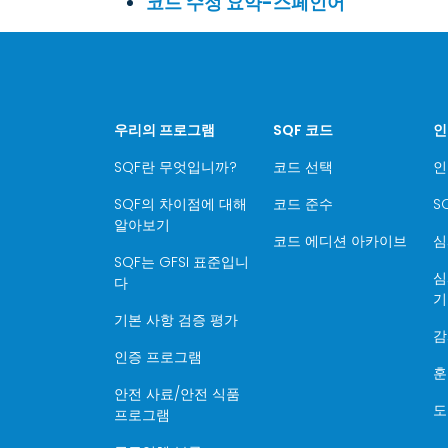
코드 수정 요약-스페인어
우리의 프로그램
SQF 코드
인
SQF란 무엇입니까?
코드 선택
인
SQF의 차이점에 대해
코드 준수
S
알아보기
코드 에디션 아카이브
심
SQF는 GFSI 표준입니
심
다
기
기본 사항 검증 평가
감
인증 프로그램
훈
안전 사료/안전 식품
도
프로그램