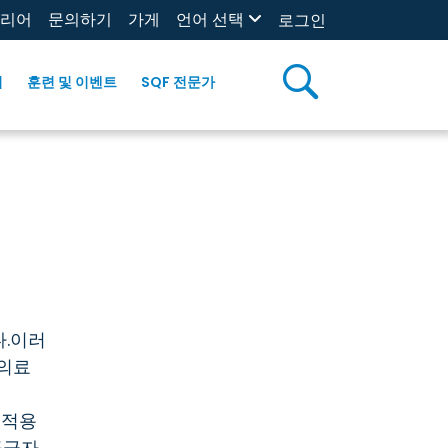
리어
문의하기
가게
언어 선택
로그인
리
훈련 및 이벤트
SQF 전문가
용됩니다.이러
 의료
 적용
공급자