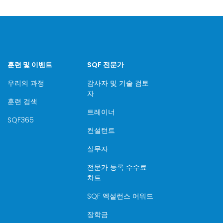
훈련 및 이벤트
SQF 전문가
우리의 과정
감사자 및 기술 검토
자
훈련 검색
트레이너
SQF365
컨설턴트
실무자
전문가 등록 수수료
차트
SQF 엑설런스 어워드
장학금