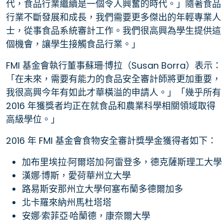
代，食品行業繼續是一個令人興奮的時代。」隨著食品
行業不斷發展和成長，我們需要更多傑出的年輕專業人
士，從事食品系統審計工作。我們很高興為學生提供這
個機會，讓學生接觸食品行業。」
FMI 基金會執行董事蘇珊·博拉（Susan Borra）表示：
「在未來，需要有能力的食品安全審計師將更加重要，
我很高興今年有如此才華橫溢的申請人。」「幾乎所有
2016 年獲獎者均正在就食品和農業科學相關領域取得
高級學位。」
2016 年 FMI 基金會食物安全審計獎學金獲得者如下：
加布里埃拉·阿爾塔加·阿雷登多，德克薩斯理工大學
漢娜·博斯，愛荷華州立大學
路易斯安那州立大學何塞布蘭多德爾加多
北卡羅來納州馬杜塔塔
安娜·索菲亞·哈蘭德，康奈爾大學