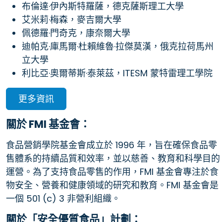
布倫達·伊內斯特羅薩，德克薩斯理工大學
艾米莉·梅森，麥吉爾大學
佩德羅·門奇克，康奈爾大學
迪帕克·庫馬爾·杜賴維魯·拉傑莫漢，俄克拉荷馬州
立大學
利比亞·奧爾蒂斯·泰萊茲，ITESM 蒙特雷理工學院
更多資訊
關於 FMI 基金會：
食品營銷學院基金會成立於 1996 年，旨在確保食品零
售體系的持續品質和效率，並以慈善、教育和科學目的
運營。為了支持食品零售的作用，FMI 基金會專注於食
物安全、營養和健康領域的研究和教育。FMI 基金會是
一個 501 (c) 3 非營利組織。
關於「安全優質食品」計劃：