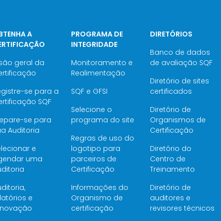
BTENHA A
PROGRAMA DE
DIRETÓRIOS
ERTIFICAÇÃO
INTEGRIDADE
Banco de dados
são geral da
Monitoramento e
de avaliação SQF
rtificação
Realimentação
Diretório de sites
gistre-se para a
SQF e GFSI
certificados
rtificação SQF
Selecione o
Diretório de
repare-se para
programa do site
Organismos de
a Auditoria
Certificação
Regras de uso do
lecionar e
logotipo para
Diretório do
gendar uma
parceiros de
Centro de
ditoria
Certificação
Treinamento
ditoria,
Informações do
Diretório de
latórios e
Organismo de
auditores e
enovação
certificação
revisores técnicos