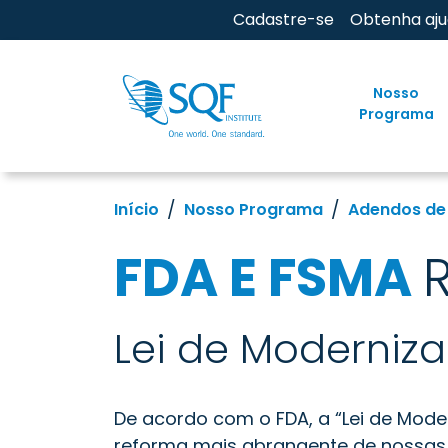
Cadastre-se
Obtenha aj
Nosso
Programa
Início
Nosso Programa
Adendos de
FDA E FSMA
Lei de Moderniz
De acordo com o FDA, a “Lei de Mod
reforma mais abrangente de nossas l