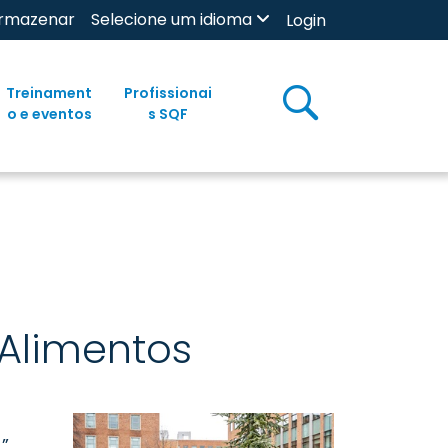
rmazenar
Selecione um idioma
Login
Treinament
Profissionai
o e eventos
s SQF
Alimentos
”