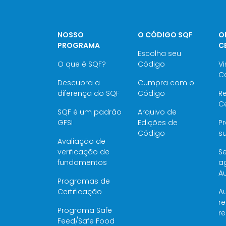
NOSSO
O CÓDIGO SQF
O
PROGRAMA
C
Escolha seu
O que é SQF?
Código
Vi
Ce
Descubra a
Cumpra com o
diferença do SQF
Código
Re
Ce
SQF é um padrão
Arquivo de
GFSI
Edições de
P
Código
su
Avaliação de
verificação de
Se
fundamentos
a
Au
Programas de
Certificação
Au
re
Programa Safe
r
Feed/Safe Food