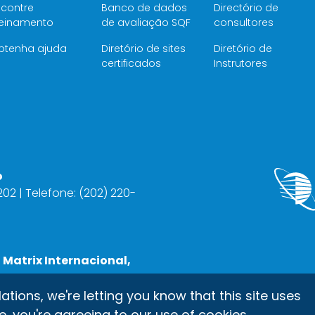
ncontre
Banco de dados
Directório de
reinamento
de avaliação SQF
consultores
btenha ajuda
Diretório de sites
Diretório de
certificados
Instrutores
o
2202 | Telefone: (202) 220-
 Matrix Internacional,
ons, we're letting you know that this site uses
e, you're agreeing to our use of cookies.