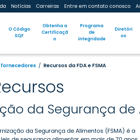
uda
Notícias
Carreiras
Entre em contato conosco
A
Obtenha a
Programa
O Código
Diretóri
Certificaçã
de
SQF
os
o
integridade
 fornecedores
Recursos da FDA e FSMA
Recursos
ação da Segurança de 
ernização da Segurança de Alimentos (FSMA) é a
eis de segurança alimentar em mais de 70 anos...