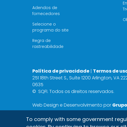
E
Adendos de
T
fornecedores
O
Selecione o
programa do site
Regra de
rastreabilidade
Política de privacidade
|
Termos de us
251 18th Street S., Suíte 1200 Arlington, VA 2
0635
©
SQFI. Todos os direitos reservados.
Web Design e Desenvolvimento por
Grupo
Inc.
To comply with some government regulati
cookies. By continuing to browse our sit