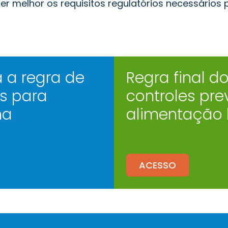
r melhor os requisitos regulatórios necessários 
 a regra de
Regra final d
os para
controles pre
na
alimentação
ACESSO