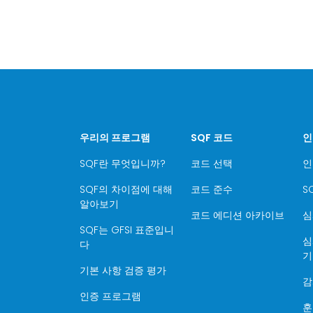
우리의 프로그램
SQF 코드
인
SQF란 무엇입니까?
코드 선택
인
SQF의 차이점에 대해
코드 준수
S
알아보기
코드 에디션 아카이브
심
SQF는 GFSI 표준입니
심
다
기
기본 사항 검증 평가
감
인증 프로그램
훈